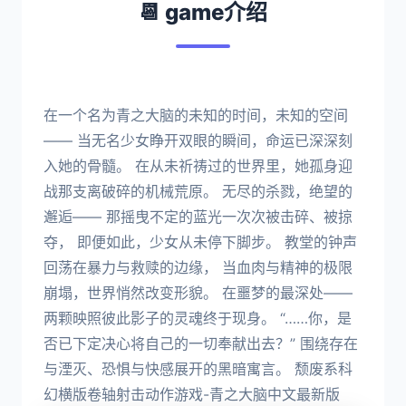
📆 game介绍
在一个名为青之大脑的未知的时间，未知的空间
—— 当无名少女睁开双眼的瞬间，命运已深深刻
入她的骨髓。 在从未祈祷过的世界里，她孤身迎
战那支离破碎的机械荒原。 无尽的杀戮，绝望的
邂逅—— 那摇曳不定的蓝光一次次被击碎、被掠
夺， 即便如此，少女从未停下脚步。 教堂的钟声
回荡在暴力与救赎的边缘， 当血肉与精神的极限
崩塌，世界悄然改变形貌。 在噩梦的最深处——
两颗映照彼此影子的灵魂终于现身。 “……你，是
否已下定决心将自己的一切奉献出去？” 围绕存在
与湮灭、恐惧与快感展开的黑暗寓言。 颓废系科
幻横版卷轴射击动作游戏-青之大脑中文最新版