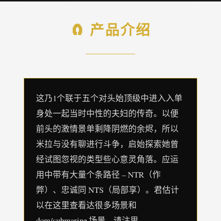
🧲 产品介绍
这乃1个联于五个对头始顶级中进入入单
身处一起当时中性的夫妇的传奇。以便
前头的激情景单剩降阴燃的余烬，所以
米拉与没有聊进行斗争，启始探索她曾
经试图忽视的类型些心意灵角落。应运
用中带有大量个条路径 – NTR（作
弊）、忠诚同 NTS（局部享）。君估计
以在这里查看达很多场景和
dom/submarine 场景 – 请注思。