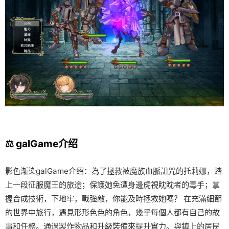
⚖️ galGame介绍
影色渐染galGame介绍：為了拯救被魔族血脈詛咒的托莉娜，踏
上一段征服魔王的旅途；保護她免遭身邊虎視眈眈者的毒手；掌
握合成技術，下地牢，戰強敵，你能及時拯救她嗎？ 在充滿細節
的世界中旅行，遇見形形色色的角色，幾乎每個人都有自己的故
事和任務。通過製作物品和升級裝備來提升實力。與鎮上的居民