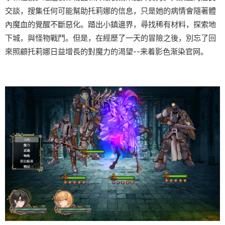
交談，搜集任何可能幫助托莉娜的信息，只是她的病情會隨著體
內魔血的覺醒不斷惡化。踏出小鎮邊界，尋找稀有材料，探索地
下城，與怪物戰鬥。但是，在經歷了一天的冒險之後，別忘了回
來照顧托莉娜日益增長的對魔力的渴望--来着影色渐染官网。