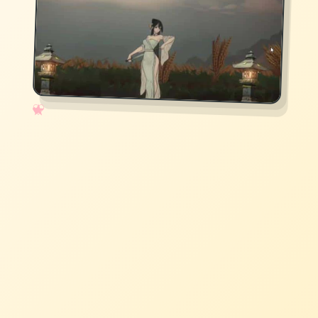
✧
♡
★
♥