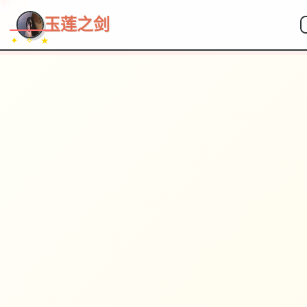
玉莲之剑
✦ ✧ ★