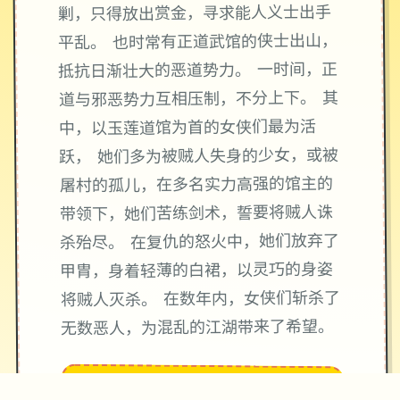
剿，只得放出赏金，寻求能人义士出手
平乱。 也时常有正道武馆的侠士出山，
抵抗日渐壮大的恶道势力。 一时间，正
道与邪恶势力互相压制，不分上下。 其
中，以玉莲道馆为首的女侠们最为活
跃， 她们多为被贼人失身的少女，或被
屠村的孤儿，在多名实力高强的馆主的
带领下，她们苦练剑术，誓要将贼人诛
杀殆尽。 在复仇的怒火中，她们放弃了
甲胄，身着轻薄的白裙，以灵巧的身姿
将贼人灭杀。 在数年内，女侠们斩杀了
无数恶人，为混乱的江湖带来了希望。