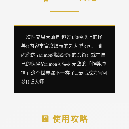
一次性交易大师是 超过150种以上的怪
兽!!内容丰富度爆表的超大型RPG。 训
练你的Yarimon挑战冠军的头衔!! 就在自
己的伙伴Yarimon习得超无敌的「作弊冲
撞」这个世界都不一样了...最后成为宝可
梦H版大师
💾 使用攻略