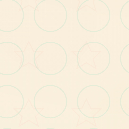
你
将
与
美
女
们
朝
夕
相
处
一
段
时
候
日