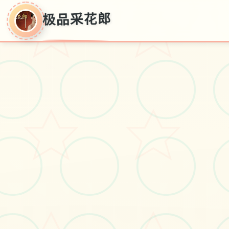
极品采花郎
极品采花郎
v1.3.1,极近版,官方面华语载入
#极品3D
#电脑
#角色扮演