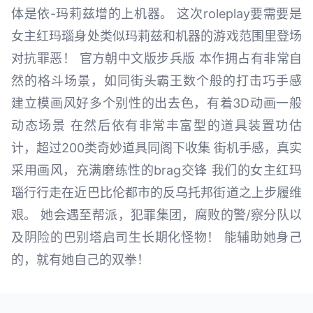
体是依-玛莉兹增的上机器。 这次roleplay要需要是
女主红玛瑙身处类似玛莉兹和机器的游戏范围里登场
对抗罪恶！ 官方朝中文版步兵版 本作拥占有非常自
然的格斗场景，如同街头霸王数个般的打击巧手感
建立模画风好多个别性的出去色，有着3D动画一般
动态场景 在然后依有非常丰富型的道具装置功估
计，超过200类奇妙道具同阁下收集 街机手感，真实
采用画风，充满磨练性的brag交锋 我们的女主红玛
瑙行行走在近巴比伦都市的反乌托邦街道之上步履维
艰。 她会遇至帮派，犯罪集团，腐败的警/察分队以
及阴险的巴别塔启司生长期化怪物！ 能辅助她身己
的，就有她自己的双拳！