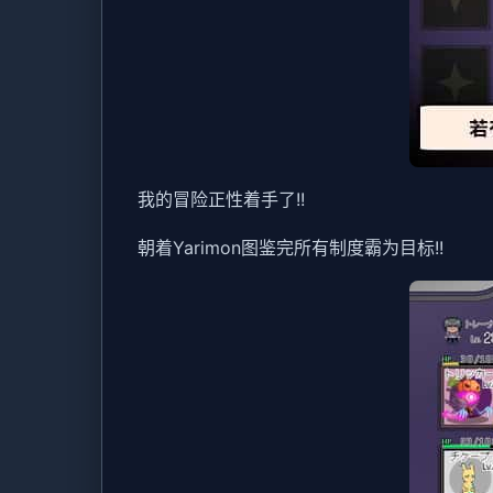
我的冒险正性着手了!!
朝着Yarimon图鉴完所有制度霸为目标!!