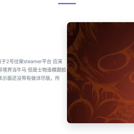
放商于2号往架steamer平台 应采
异境界当牛马 但是士物造模跟脸
表示面还没带有做详尽版，所